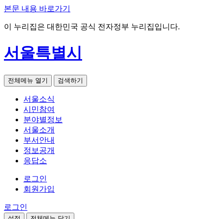
본문 내용 바로가기
이 누리집은 대한민국 공식 전자정부 누리집입니다.
서울특별시
전체메뉴 열기
검색하기
서울소식
시민참여
분야별정보
서울소개
부서안내
정보공개
응답소
로그인
회원가입
로그인
설정
전체메뉴 닫기