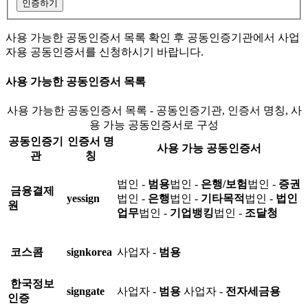
인증하기
사용 가능한 공동인증서 목록 확인 후 공동인증기관에서 사업
자용 공동인증서를 신청하시기 바랍니다.
사용 가능한 공동인증서 목록
사용 가능한 공동인증서 목록 - 공동인증기관, 인증서 명칭, 사
용 가능 공동인증서로 구성
공동인증기
인증서 명
사용 가능 공동인증서
관
칭
법인 -
범용
법인 -
은행/보험
법인 -
증권
금융결제
yessign
법인 -
은행
법인 -
기타목적
법인 -
법인
원
업무
법인 -
기업뱅킹
법인 -
조달청
코스콤
signkorea
사업자 -
범용
한국정보
signgate
사업자 -
범용
사업자 -
전자세금용
인증