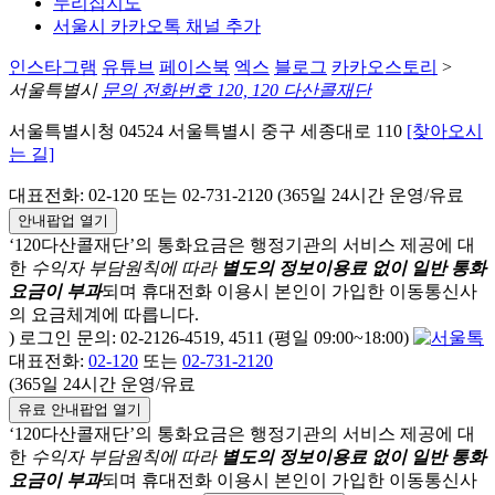
누리집지도
서울시 카카오톡 채널 추가
인스타그램
유튜브
페이스북
엑스
블로그
카카오스토리
>
서울특별시
문의 전화번호 120, 120 다산콜재단
서울특별시청 04524 서울특별시 중구 세종대로 110
[찾아오시
는 길]
대표전화: 02-120 또는 02-731-2120 (365일 24시간 운영/유료
안내팝업 열기
‘120다산콜재단’의 통화요금은 행정기관의 서비스 제공에 대
한
수익자 부담원칙에 따라
별도의 정보이용료 없이 일반 통화
요금이 부과
되며
휴대전화 이용시 본인이 가입한 이동통신사
의 요금체계에 따릅니다.
) 로그인 문의: 02-2126-4519, 4511 (평일 09:00~18:00)
대표전화:
02-120
또는
02-731-2120
(365일 24시간 운영/유료
유료 안내팝업 열기
‘120다산콜재단’의 통화요금은 행정기관의 서비스 제공에 대
한
수익자 부담원칙에 따라
별도의 정보이용료 없이 일반 통화
요금이 부과
되며
휴대전화 이용시 본인이 가입한 이동통신사