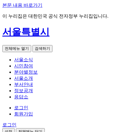
본문 내용 바로가기
이 누리집은 대한민국 공식 전자정부 누리집입니다.
서울특별시
전체메뉴 열기
검색하기
서울소식
시민참여
분야별정보
서울소개
부서안내
정보공개
응답소
로그인
회원가입
로그인
설정
전체메뉴 닫기