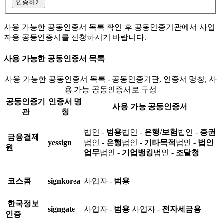
인증하기
사용 가능한 공동인증서 목록 확인 후 공동인증기관에서 사업
자용 공동인증서를 신청하시기 바랍니다.
사용 가능한 공동인증서 목록
사용 가능한 공동인증서 목록 - 공동인증기관, 인증서 명칭, 사
용 가능 공동인증서로 구성
공동인증기
인증서 명
사용 가능 공동인증서
관
칭
법인 -
범용
법인 -
은행/보험
법인 -
증권
금융결제
yessign
법인 -
은행
법인 -
기타목적
법인 -
법인
원
업무
법인 -
기업뱅킹
법인 -
조달청
코스콤
signkorea
사업자 -
범용
한국정보
signgate
사업자 -
범용
사업자 -
전자세금용
인증