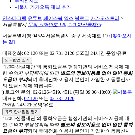
누리집지도
서울시 카카오톡 채널 추가
인스타그램
유튜브
페이스북
엑스
블로그
카카오스토리
>
서울특별시
문의 전화번호 120, 120 다산콜재단
서울특별시청 04524 서울특별시 중구 세종대로 110
[찾아오시
는 길]
대표전화: 02-120 또는 02-731-2120 (365일 24시간 운영/유료
안내팝업 열기
‘120다산콜재단’의 통화요금은 행정기관의 서비스 제공에 대
한
수익자 부담원칙에 따라
별도의 정보이용료 없이 일반 통화
요금이 부과
되며
휴대전화 이용시 본인이 가입한 이동통신사
의 요금체계에 따릅니다.
) 로그인 문의: 02-2126-4519, 4511 (평일 09:00~18:00)
대표전화:
02-120
또는
02-731-2120
(365일 24시간 운영/유료
유료 안내팝업 열기
‘120다산콜재단’의 통화요금은 행정기관의 서비스 제공에 대
한
수익자 부담원칙에 따라
별도의 정보이용료 없이 일반 통화
요금이 부과
되며
휴대전화 이용시 본인이 가입한 이동통신사