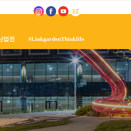
산업전
#LinkgardenThinklife
인 정원산업전
갤러리
용품전
영상자료실
시설물전
정원산업전
정원여지도