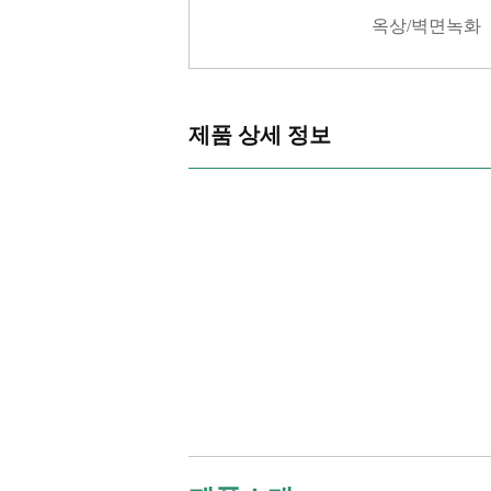
옥상/벽면녹화
제품 상세 정보