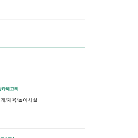
품카테고리
게/체육/놀이시설