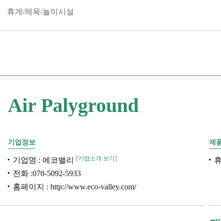
휴게/체육/놀이시설
제
Air Palyground
품
명
기업정보
제
[기업소개 보기]
기업명 : 에코밸리
휴
전화 :070-5092-5933
홈페이지 :
http://www.eco-valley.com/