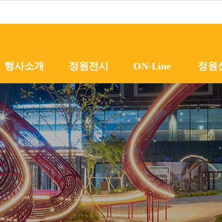
메뉴 바로가기
본문 바로가기
행사소개
정원전시
ON-Line
정원
행사개요
초청정원
프로그램
온라
조직위원회
작가정원
시민참여
정원
지난행사
학생정원
정원
공지사항
동네정원
해외
팝업가든
서울